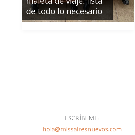
maleta de viaje: lista
de todo lo necesario
ESCRÍBEME:
hola@missairesnuevos.com