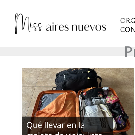
Ir
al
ORG
contenido
CON
P
Qué llevar en la