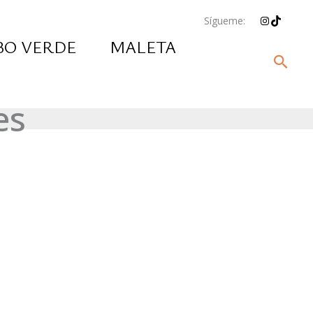
Instagram
TikTok
Sígueme:
BO VERDE
MALETA
Busc
es