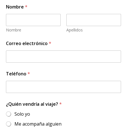
Nombre
*
Nombre
Apellidos
Correo electrónico
*
v
Teléfono
*
i
a
j
e
?
a
¿Quién vendría al viaje?
*
l
*
Solo yo
Me acompaña alguien