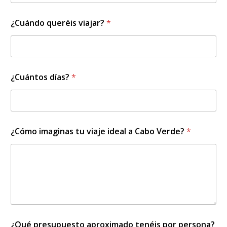
*
¿Cuándo queréis viajar?
*
n
i
ñ
o
/
a
¿Cuántos días?
*
a
d
o
l
e
s
¿Cómo imaginas tu viaje ideal a Cabo Verde?
*
c
e
n
t
e
.
¿Qué presupuesto aproximado tenéis por persona?