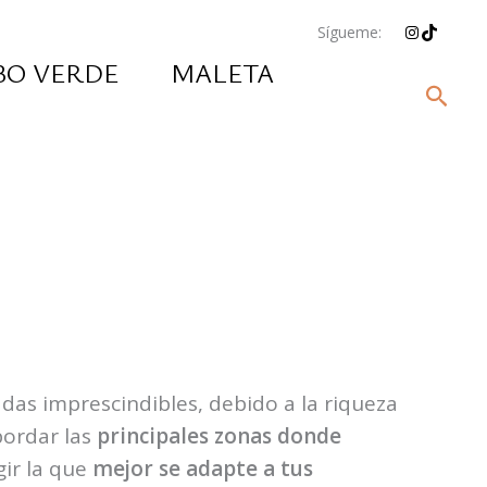
Instagram
TikTok
Sígueme:
BO VERDE
MALETA
Busc
das imprescindibles, debido a la riqueza
bordar las
principales zonas donde
gir la que
mejor se adapte a tus