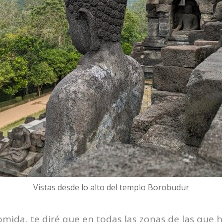
Vistas desde lo alto del templo Borobudur
omida, te diré que en todas las zonas de las que